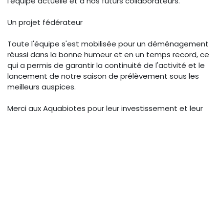
l'équipe actuelle et à nos futurs collaborateurs.
Un projet fédérateur
Toute l'équipe s'est mobilisée pour un déménagement
réussi dans la bonne humeur et en un temps record, ce
qui a permis de garantir la continuité de l'activité et le
lancement de notre saison de prélèvement sous les
meilleurs auspices.
Merci aux Aquabiotes pour leur investissement et leur
solidarité.
La qualité étant toujours au cœur de nos
préoccupations, les nouveaux locaux ont été choisis et
adaptés afin de garantir de meilleures conditions de
travail et permettre un maintien de l'ensemble de nos
accréditations COFRAC.
Nous remercions Grand Besançon Métropole pour leur
accompagnement dans ce projet, et sans qui tout cela