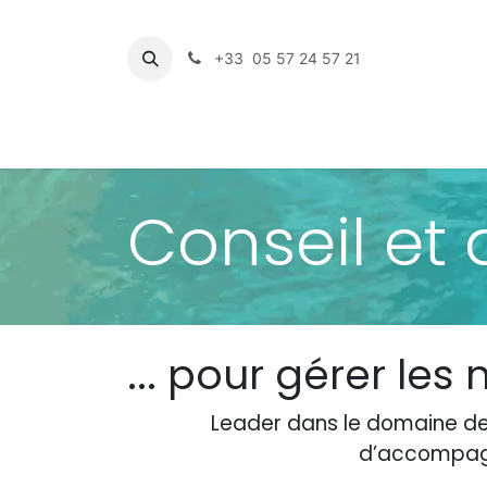
Se rendre au contenu
+33 05 57 24 57 21
Page
Conseil et
... pour gérer les 
Leader dans le domaine de 
d’accompagn