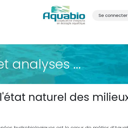
Se connecter
 d'accueil
Nos Offres
Actualités
Recrutements
À pr
 analyses ...
 l'état naturel des milie
onnées hydrobiologiques est le cœur de métier d’Aqua