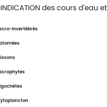
INDICATION des cours d'eau et
cro-Invertébrés
iatomées
issons
acrophytes
igochètes
ytoplancton