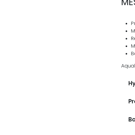
ME
P
M
R
M
B
Aqua
H
Pr
Ba