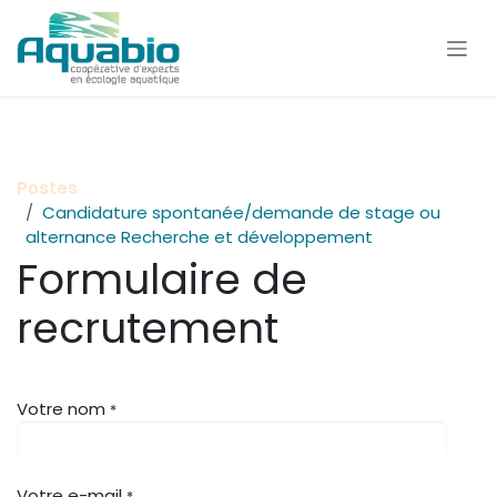
Se rendre au contenu
Postes
Candidature spontanée/demande de stage ou
alternance Recherche et développement
Formulaire de
recrutement
Votre nom
*
Votre e-mail
*